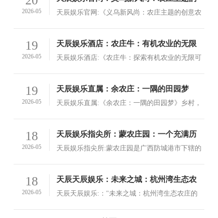
20
自然风光和深厚的人文底蕴，它还承载着人类对
创意农业体验
2026-05
天辰娱乐官网:《义乌新风尚：农庄主题的创意农
美好生活的向往和追求
业体验》在现代社会快节奏、高压力的环境中，
越来越多的人开始关注生活质量与自然环境的关
查看详情>
19
天辰娱乐酒店：农庄牛：有机农业的无限
系
可能
2026-05
天辰娱乐酒店:《农庄牛：探索有机农业的无限可
能》有机农业，这一绿色、可持续的发展理念，
正逐渐成为全球化的主流趋势
查看详情>
19
天辰娱乐直属：余农庄：一隅的田园梦
2026-05
天辰娱乐直属:《余农庄：一隅的田园梦》乡村，
是人们心中最向往的地方，也是很多人梦想中的
理想之地
查看详情>
18
天辰娱乐指尖所：蒙农庄园：一个充满历
史与现代交融的现代乡村圣地。
2026-05
天辰娱乐指尖所:蒙农庄园是广西防城港市下辖的
一个乡村社区，这里的历史积淀与今天的现代风
貌交相辉映，形成了独特的地域文化和生态景观
查看详情>
18
天辰天辰娱乐：未来之城：杭州湾生态农
庄的生机与可持续发展
2026-05
天辰天辰娱乐:："未来之城：杭州湾生态农庄的
生机与可持续发展"杭州湾东岸的生态农庄，被誉
为"未来之城"