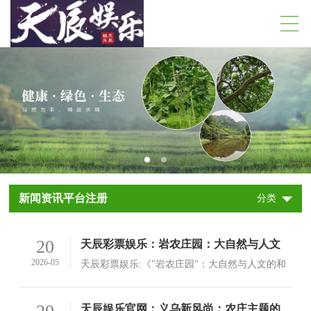
新闻资讯平台注册
分类
20
天辰彩票娱乐：岩农庄园：大自然与人文
的和谐共融之地
2026-05
天辰彩票娱乐:《"岩农庄园"：大自然与人文的和
谐共融之地》在自然与人文的交相辉映的世界
里，我们常常会发现，一个地方不仅有着无尽的
查看详情>
天辰娱乐官网：义乌新风尚：农庄主题的